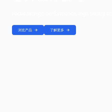
Focus on high performance, high quality an
浏览产品
了解更多